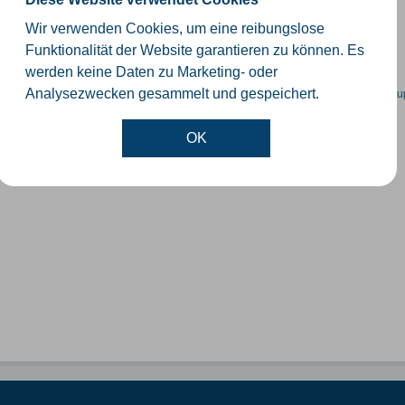
schiedliche Ebenen der Verwaltungsgrenzen im Kreis Gütersloh
Wir verwenden Cookies, um eine reibungslose
SHP
GeoJSON
KML
Funktionalität der Website garantieren zu können. Es
werden keine Daten zu Marketing- oder
en spezifische Datensätze? Wenden Sie sich bitte an einen Administrator unter:
su
Analysezwecken gesammelt und gespeichert.
OK