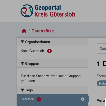
Skip to main content
Datensätze
Organisationen
Kreis Gütersloh
-
1
1 
Gruppen
Für diese Suche wurden keine Gruppen
Forma
gefunden.
Kata
Tags
Kataster
-
1
Verw