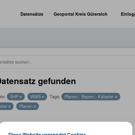
Datensätze
Geoportal Kreis Gütersloh
Einlog
Datensatz gefunden
te:
SHP
WMS
Tags:
Planen - Bauen - Kataster
ster
Planen
altungsgrenzen
Diese Website verwendet Cookies