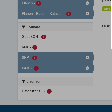
Unter
Planen
-
1
WMS
Planen - Bauen - Kataster
-
1
Es fehl
Formate
GeoJSON
-
1
KML
-
1
SHP
-
1
WMS
-
1
Lizenzen
Datenlizenz...
-
1