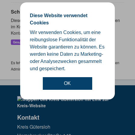
Schulen
Diese Website verwendet
Dieser Datensatz beinhaltet eine Darstellung der Schulen
Cookies
im Kreis Gütersloh mit Angaben zu Schulform,
Kontaktmöglichkeiten, Pausenzeiten und Schulträger.
Wir verwenden Cookies, um eine
reibungslose Funktionalität der
GeoJSON
SHP
Website garantieren zu können. Es
werden keine Daten zu Marketing-
oder Analysezwecken gesammelt
Es fehlen spezifische Datensätze? Wenden Sie sich bitte an einen
und gespeichert.
Administrator unter:
support.gis@kreis-guetersloh.de
OK
Kontakt
Kreis Gütersloh