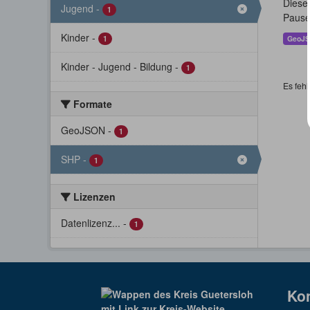
Dieser
Jugend
-
1
Pause
Kinder
-
1
GeoJ
Kinder - Jugend - Bildung
-
1
Es fehl
Formate
GeoJSON
-
1
SHP
-
1
Lizenzen
Datenlizenz...
-
1
Ko