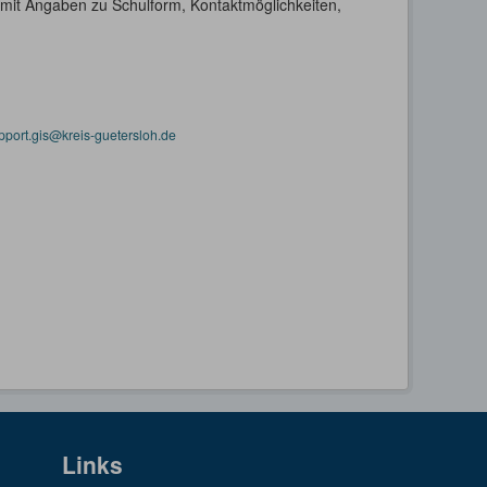
h mit Angaben zu Schulform, Kontaktmöglichkeiten,
pport.gis@kreis-guetersloh.de
Links