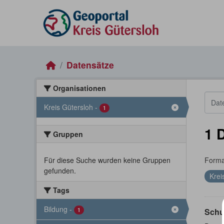
Skip to main content
Datensätze
Organisationen
Kreis Gütersloh
-
1
1 
Gruppen
Für diese Suche wurden keine Gruppen
Forma
gefunden.
Krei
Tags
Bildung
-
1
Schu