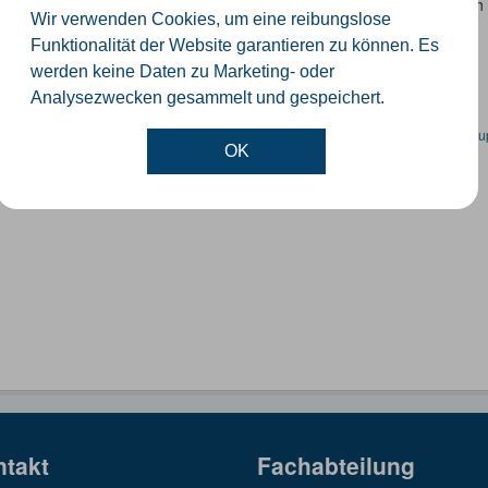
 Datensatz beinhaltet eine Darstellung der Schulen im Kreis Güterslo
Wir verwenden Cookies, um eine reibungslose
nzeiten und Schulträger.
Funktionalität der Website garantieren zu können. Es
SON
SHP
werden keine Daten zu Marketing- oder
Analysezwecken gesammelt und gespeichert.
en spezifische Datensätze? Wenden Sie sich bitte an einen Administrator unter:
su
OK
ntakt
Fachabteilung