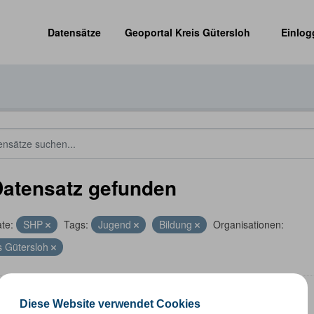
Datensätze
Geoportal Kreis Gütersloh
Einlog
Datensatz gefunden
te:
SHP
Tags:
Jugend
Bildung
Organisationen:
s Gütersloh
len
Diese Website verwendet Cookies