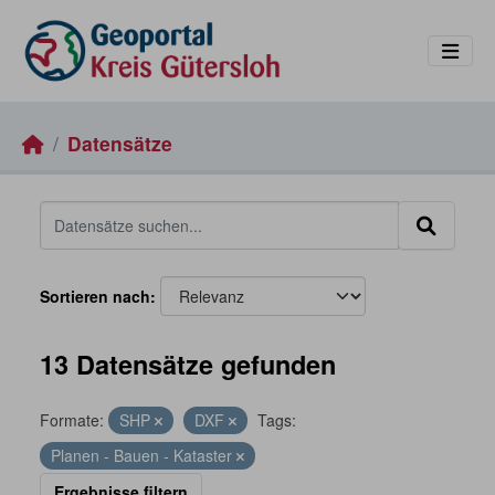
Skip to main content
Datensätze
Sortieren nach
13 Datensätze gefunden
Formate:
SHP
DXF
Tags:
Planen - Bauen - Kataster
Ergebnisse filtern