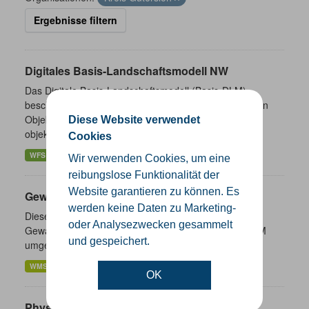
Ergebnisse filtern
Digitales Basis-Landschaftsmodell NW
Das Digitale Basis-Landschaftsmodell (Basis-DLM)
beschreibt die Landschaft in Form von topographischen
Objekten und stellt einen präsentationsneutralen,
Diese Website verwendet
objektbasierten...
Cookies
WFS
WMS
Wir verwenden Cookies, um eine
reibungslose Funktionalität der
Website garantieren zu können. Es
Gewässernetzwerk
werden keine Daten zu Marketing-
Diese Dienste stellen für das INSPIRE-Thema
oder Analysezwecken gesammelt
Gewässernetz (Hydro-Netzwerk) aus ATKIS Basis-DLM
und gespeichert.
umgesetzte Daten bereit.
WMS
WFS
OK
Physische Gewässer