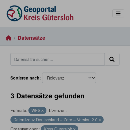
Skip to main content
Datensätze
Sortieren nach
3 Datensätze gefunden
Formate:
WFS
Lizenzen:
Datenlizenz Deutschland – Zero – Version 2.0
Organisationen:
Kreis Gütersloh