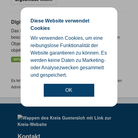
Diese Website verwendet
Digitales Basis-Landschaftsmodell NW
Cookies
Das Digitale Basis-Landschaftsmodell (Basis-DLM)
beschreibt die Landschaft in Form von topographischen
Wir verwenden Cookies, um eine
Objekten und stellt einen präsentationsneutralen,
reibungslose Funktionalität der
objektbasierten...
Website garantieren zu können. Es
WFS
WMS
werden keine Daten zu Marketing-
oder Analysezwecken gesammelt
und gespeichert.
Es fehlen spezifische Datensätze? Wenden Sie sich bitte an einen
Administrator unter:
support.gis@kreis-guetersloh.de
OK
Kontakt