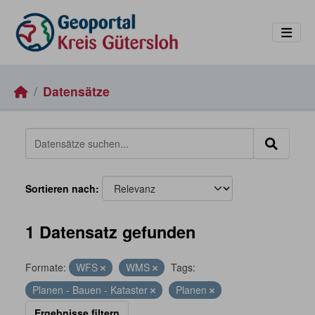
Skip to main content
Datensätze
Sortieren nach
1 Datensatz gefunden
Formate:
WFS
WMS
Tags:
Planen - Bauen - Kataster
Planen
Ergebnisse filtern