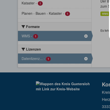
Der Bo
Kataster
-
1
zum St
Planen - Bauen - Kataster
-
1
WMS
Formate
Es fehl
WMS
-
1
Lizenzen
Datenlizenz...
-
1
Ko
Krei
Herz
3333