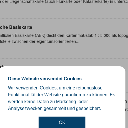
e der Liegenschaftskarte (auch Flurkarte oder Katasterkarte) in unters
iche Basiskarte
tlichen Basiskarte (ABK) deckt den Kartenmaßstab 1 : 5 000 als topogr
tstelle zwischen der eigentumsorientierten...
altungsgrenzen
schiedliche Ebenen der Verwaltungsgrenzen im Kreis Gütersloh
Diese Website verwendet Cookies
SHP
GeoJSON
KML
Wir verwenden Cookies, um eine reibungslose
Funktionalität der Website garantieren zu können. Es
punktdaten NW im amtlichen Festpunktinformationssystem 
werden keine Daten zu Marketing- oder
Analysezwecken gesammelt und gespeichert.
ezugspunktübersichten NRW; Die Raumbezugspunktübersichten werde
itet. Die Aktualität entspricht der AFIS-Webauskunft,...
OK