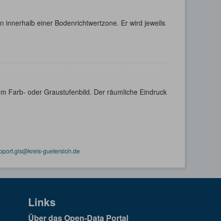
 innerhalb einer Bodenrichtwertzone. Er wird jeweils
m Farb- oder Graustufenbild. Der räumliche Eindruck
pport.gis@kreis-guetersloh.de
Links
Über das Open-Data Portal