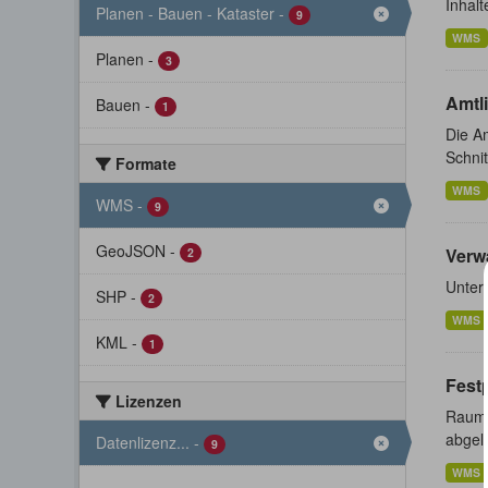
Inhalt
Planen - Bauen - Kataster
-
9
WMS
Planen
-
3
Amtl
Bauen
-
1
Die Am
Schnit
Formate
WMS
WMS
-
9
GeoJSON
-
Verw
2
Unter
SHP
-
2
WMS
KML
-
1
Fest
Lizenzen
Raumb
abgele
Datenlizenz...
-
9
WMS