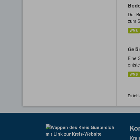
Bode
Der Bo
zum St
WMS
Gelä
Eine 
entste
WMS
Es fehl
Ko
Krei