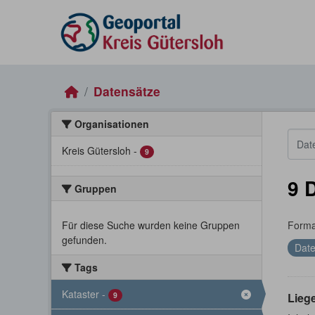
Skip to main content
Datensätze
Organisationen
Kreis Gütersloh
-
9
9 
Gruppen
Für diese Suche wurden keine Gruppen
Forma
gefunden.
Date
Tags
Kataster
-
9
Lieg