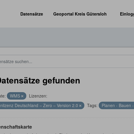
Datensätze
Geoportal Kreis Gütersloh
Einlog
Datensätze gefunden
te:
WMS
Lizenzen:
nlizenz Deutschland – Zero – Version 2.0
Tags:
Planen - Bauen -
enschaftskarte