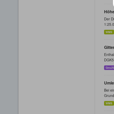
Höhe
Der Di
1:25.0
WMS
Gitte
Enthal
DGK5 
GeoJ
Umle
Bei e
Grunds
WMS