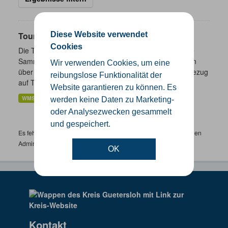
Diese Website verwendet
Touristik- und Freizeitinformationen NRW
Cookies
Die Touristik- und Freizeitinformationen NRW sind eine
Sammlung von Daten des Landes Nordrhein-Westfalen
Wir verwenden Cookies, um eine
über ausgewählte freizeitbezogene Informationen in Bezug
reibungslose Funktionalität der
auf Tourismus,...
Website garantieren zu können. Es
WMS
werden keine Daten zu Marketing-
oder Analysezwecken gesammelt
und gespeichert.
Es fehlen spezifische Datensätze? Wenden Sie sich bitte an einen
Administrator unter:
support.gis@kreis-guetersloh.de
OK
Kontakt