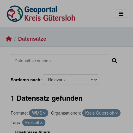
Skip to main content
Datensätze
Sortieren nach
1 Datensatz gefunden
Formate:
WMS
Organisationen:
Kreis Gütersloh
Tags:
Freizeit
Ergebnisse filtern