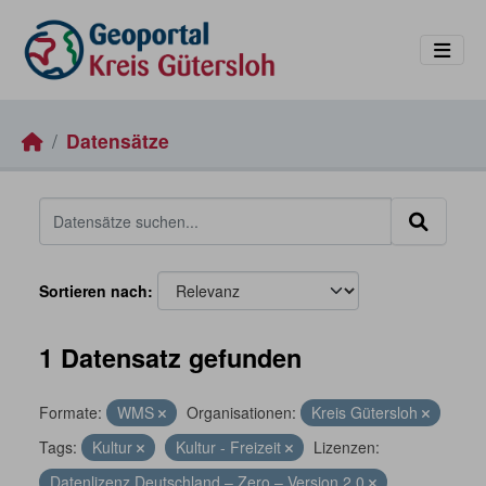
Skip to main content
Datensätze
Sortieren nach
1 Datensatz gefunden
Formate:
WMS
Organisationen:
Kreis Gütersloh
Tags:
Kultur
Kultur - Freizeit
Lizenzen:
Datenlizenz Deutschland – Zero – Version 2.0