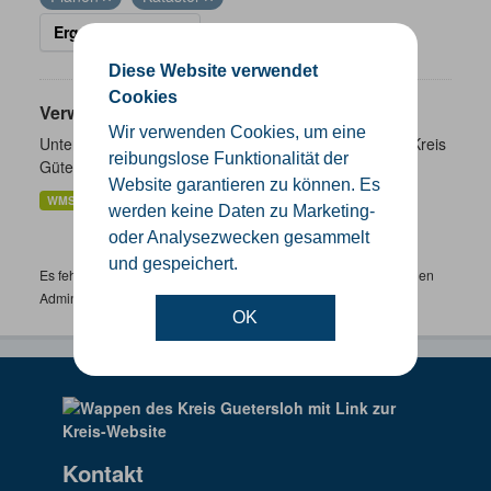
Ergebnisse filtern
Diese Website verwendet
Cookies
Verwaltungsgrenzen
Wir verwenden Cookies, um eine
Unterschiedliche Ebenen der Verwaltungsgrenzen im Kreis
reibungslose Funktionalität der
Gütersloh
Website garantieren zu können. Es
WMS
SHP
GeoJSON
KML
werden keine Daten zu Marketing-
oder Analysezwecken gesammelt
und gespeichert.
Es fehlen spezifische Datensätze? Wenden Sie sich bitte an einen
Administrator unter:
support.gis@kreis-guetersloh.de
OK
Kontakt