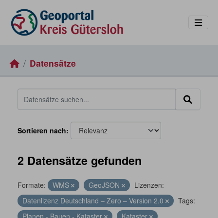
Skip to main content
Datensätze
Sortieren nach
2 Datensätze gefunden
Formate:
WMS
GeoJSON
Lizenzen:
Datenlizenz Deutschland – Zero – Version 2.0
Tags:
Planen - Bauen - Kataster
Kataster