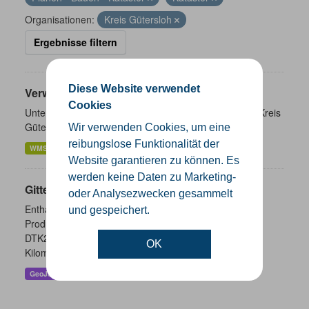
Organisationen:
Kreis Gütersloh
Ergebnisse filtern
Diese Website verwendet
Verwaltungsgrenzen
Cookies
Unterschiedliche Ebenen der Verwaltungsgrenzen im Kreis
Gütersloh
Wir verwenden Cookies, um eine
reibungslose Funktionalität der
WMS
SHP
GeoJSON
KML
Website garantieren zu können. Es
werden keine Daten zu Marketing-
Gitternetze
oder Analysezwecken gesammelt
Enthalten sind die Gitternetze/ Blattschnitte folgender
und gespeichert.
Produkte: - DTK100 - DTK50 - TK25 (Meßtischblatt) -
DTK25 - DOP10 - DGK5 Höhenfolie - DGK5 (GK3) -
OK
Kilometerquadrat (GK3)...
GeoJSON
SHP
WMS