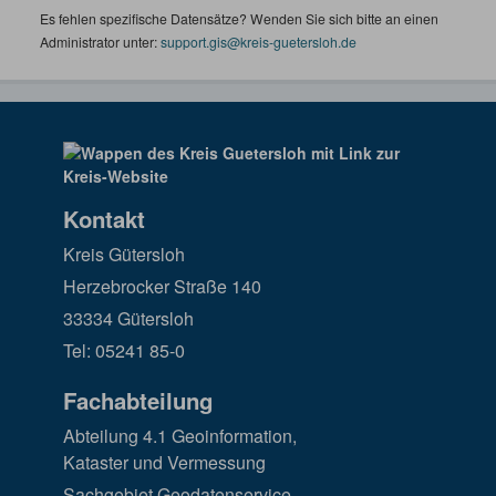
Es fehlen spezifische Datensätze? Wenden Sie sich bitte an einen
Administrator unter:
support.gis@kreis-guetersloh.de
Kontakt
Kreis Gütersloh
Herzebrocker Straße 140
33334 Gütersloh
Tel: 05241 85-0
Fachabteilung
Abteilung 4.1 Geoinformation,
Kataster und Vermessung
Sachgebiet Geodatenservice