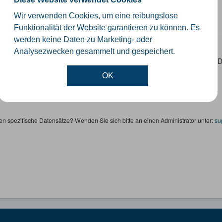
schiedliche Ebenen der Verwaltungsgrenzen im Kreis Gütersloh
Wir verwenden Cookies, um eine reibungslose
SHP
GeoJSON
KML
Funktionalität der Website garantieren zu können. Es
werden keine Daten zu Marketing- oder
rnetze
Analysezwecken gesammelt und gespeichert.
ten sind die Gitternetze/ Blattschnitte folgender Produkte: - DTK100 
Höhenfolie - DGK5 (GK3) - Kilometerquadrat (GK3)...
OK
SON
SHP
WMS
en spezifische Datensätze? Wenden Sie sich bitte an einen Administrator unter:
su