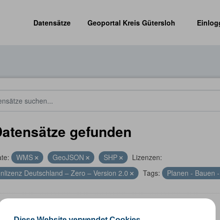
Datensätze
Geoportal Kreis Gütersloh
Einlog
Datensätze gefunden
te:
WMS
GeoJSON
SHP
Lizenzen:
nlizenz Deutschland – Zero – Version 2.0
Tags:
Planen - Bauen -
altungsgrenzen
Diese Website verwendet Cookies