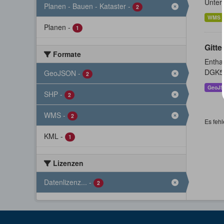
Unter
Planen - Bauen - Kataster
-
2
WMS
Planen
-
1
Gitte
Formate
Enthal
DGK5 
GeoJSON
-
2
GeoJ
SHP
-
2
WMS
-
2
Es fehl
KML
-
1
Lizenzen
Datenlizenz...
-
2