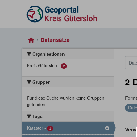
Skip to main content
Datensätze
Organisationen
Kreis Gütersloh
-
2
2 
Gruppen
Für diese Suche wurden keine Gruppen
Forma
gefunden.
Date
Tags
Kataster
-
2
Verw