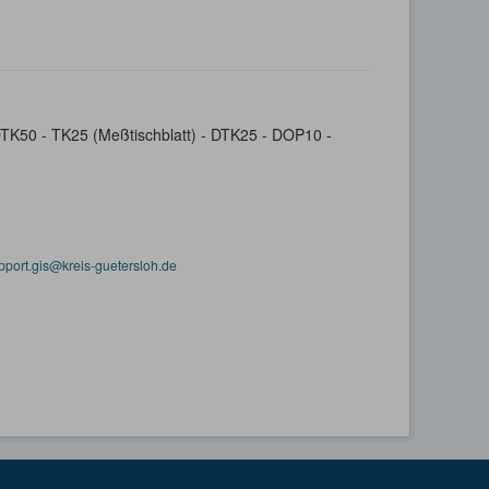
- DTK50 - TK25 (Meßtischblatt) - DTK25 - DOP10 -
pport.gis@kreis-guetersloh.de