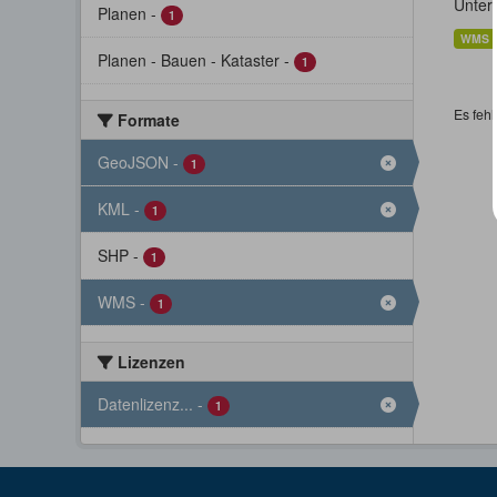
Unter
Planen
-
1
WMS
Planen - Bauen - Kataster
-
1
Es fehl
Formate
GeoJSON
-
1
KML
-
1
SHP
-
1
WMS
-
1
Lizenzen
Datenlizenz...
-
1