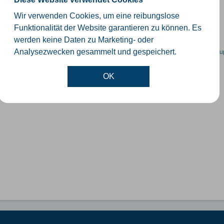
schiedliche Ebenen der Verwaltungsgrenzen im Kreis Gütersloh
Wir verwenden Cookies, um eine reibungslose
SHP
GeoJSON
KML
Funktionalität der Website garantieren zu können. Es
werden keine Daten zu Marketing- oder
en spezifische Datensätze? Wenden Sie sich bitte an einen Administrator unter:
su
Analysezwecken gesammelt und gespeichert.
OK