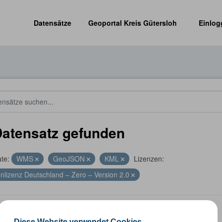
Datensätze
Geoportal Kreis Gütersloh
Einlog
Datensatz gefunden
te:
WMS
GeoJSON
KML
Lizenzen:
nlizenz Deutschland – Zero – Version 2.0
altungsgrenzen
Diese Website verwendet Cookies