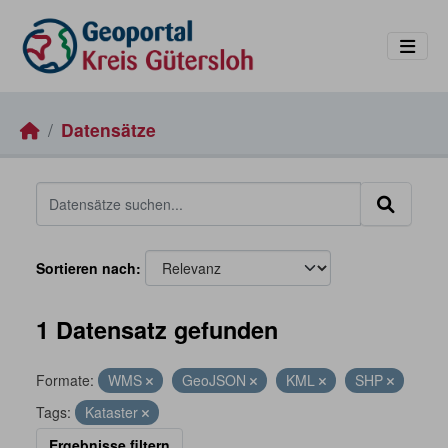
Skip to main content
Datensätze
Sortieren nach
1 Datensatz gefunden
Formate:
WMS
GeoJSON
KML
SHP
Tags:
Kataster
Ergebnisse filtern