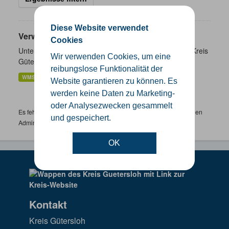
Diese Website verwendet
Verwaltungsgrenzen
Cookies
Unterschiedliche Ebenen der Verwaltungsgrenzen im Kreis
Wir verwenden Cookies, um eine
Gütersloh
reibungslose Funktionalität der
WMS
SHP
GeoJSON
KML
Website garantieren zu können. Es
werden keine Daten zu Marketing-
oder Analysezwecken gesammelt
Es fehlen spezifische Datensätze? Wenden Sie sich bitte an einen
und gespeichert.
Administrator unter:
support.gis@kreis-guetersloh.de
OK
Kontakt
Kreis Gütersloh