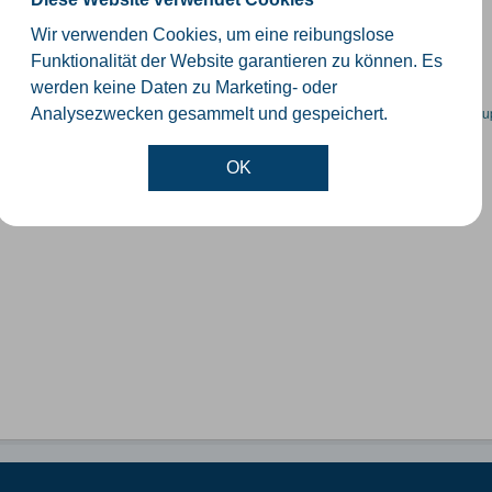
schiedliche Ebenen der Verwaltungsgrenzen im Kreis Gütersloh
Wir verwenden Cookies, um eine reibungslose
SHP
GeoJSON
KML
Funktionalität der Website garantieren zu können. Es
werden keine Daten zu Marketing- oder
en spezifische Datensätze? Wenden Sie sich bitte an einen Administrator unter:
su
Analysezwecken gesammelt und gespeichert.
OK