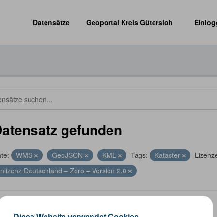
Datensätze
Geoportal Kreis Gütersloh
Einlog
Datensatz gefunden
te:
WMS
GeoJSON
KML
Tags:
Kataster
Lizenz
nlizenz Deutschland – Zero – Version 2.0
altungsgrenzen
Diese Website verwendet Cookies