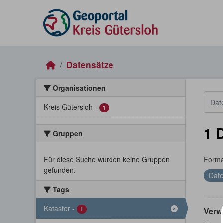
Skip to main content
Datensätze
Organisationen
Kreis Gütersloh
-
1
1 
Gruppen
Für diese Suche wurden keine Gruppen
Forma
gefunden.
Date
Tags
Kataster
-
1
Verw