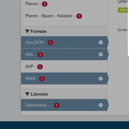
Unter
Planen
-
1
WMS
Planen - Bauen - Kataster
-
1
Es fehl
Formate
GeoJSON
-
1
KML
-
1
SHP
-
1
WMS
-
1
Lizenzen
Datenlizenz...
-
1