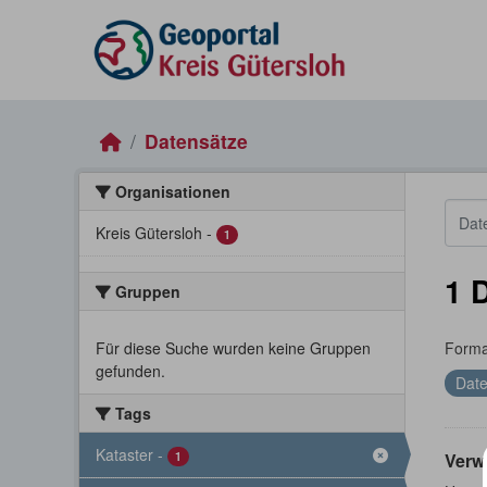
Skip to main content
Datensätze
Organisationen
Kreis Gütersloh
-
1
1 
Gruppen
Für diese Suche wurden keine Gruppen
Forma
gefunden.
Date
Tags
Kataster
-
1
Verw