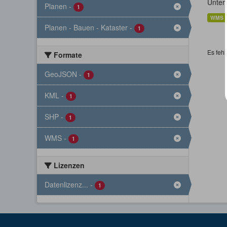
Unter
Planen
-
1
WMS
Planen - Bauen - Kataster
-
1
Es fehl
Formate
GeoJSON
-
1
KML
-
1
SHP
-
1
WMS
-
1
Lizenzen
Datenlizenz...
-
1