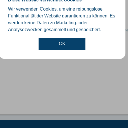
schiedliche Ebenen der Verwaltungsgrenzen im Kreis Gütersloh
Wir verwenden Cookies, um eine reibungslose
SHP
GeoJSON
KML
Funktionalität der Website garantieren zu können. Es
werden keine Daten zu Marketing- oder
en spezifische Datensätze? Wenden Sie sich bitte an einen Administrator unter:
su
Analysezwecken gesammelt und gespeichert.
OK