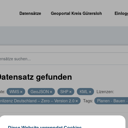
Datensätze
Geoportal Kreis Gütersloh
Einlog
Datensatz gefunden
te:
WMS
GeoJSON
SHP
KML
Lizenzen:
nlizenz Deutschland – Zero – Version 2.0
Tags:
Planen - Bauen -
altungsgrenzen
Diese Website verwendet Cookies