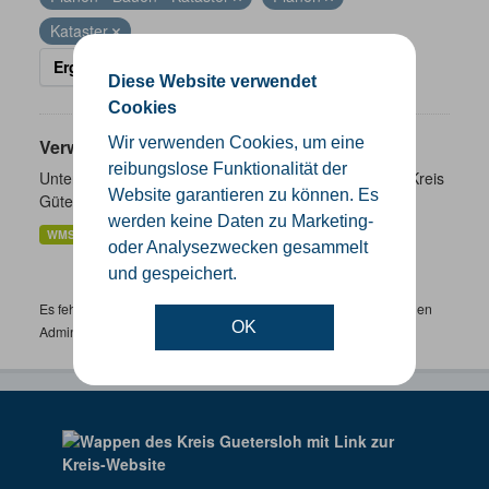
Kataster
Ergebnisse filtern
Diese Website verwendet
Cookies
Wir verwenden Cookies, um eine
Verwaltungsgrenzen
reibungslose Funktionalität der
Unterschiedliche Ebenen der Verwaltungsgrenzen im Kreis
Website garantieren zu können. Es
Gütersloh
werden keine Daten zu Marketing-
WMS
SHP
GeoJSON
KML
oder Analysezwecken gesammelt
und gespeichert.
Es fehlen spezifische Datensätze? Wenden Sie sich bitte an einen
OK
Administrator unter:
support.gis@kreis-guetersloh.de