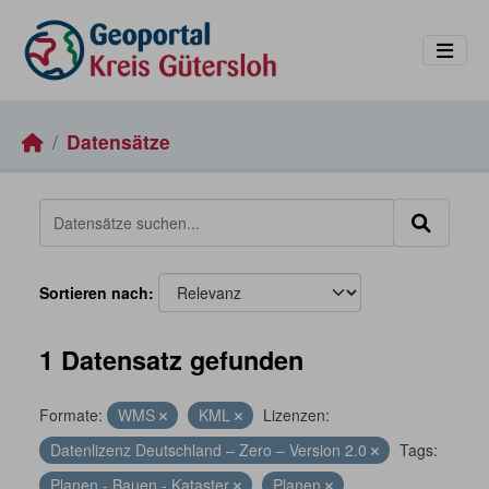
Skip to main content
Datensätze
Sortieren nach
1 Datensatz gefunden
Formate:
WMS
KML
Lizenzen:
Datenlizenz Deutschland – Zero – Version 2.0
Tags:
Planen - Bauen - Kataster
Planen