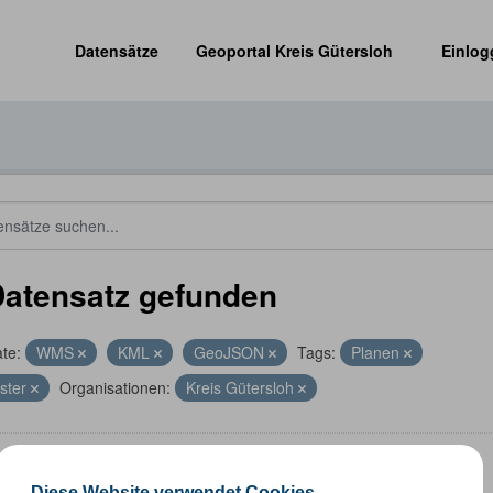
Datensätze
Geoportal Kreis Gütersloh
Einlog
Datensatz gefunden
te:
WMS
KML
GeoJSON
Tags:
Planen
ster
Organisationen:
Kreis Gütersloh
altungsgrenzen
Diese Website verwendet Cookies