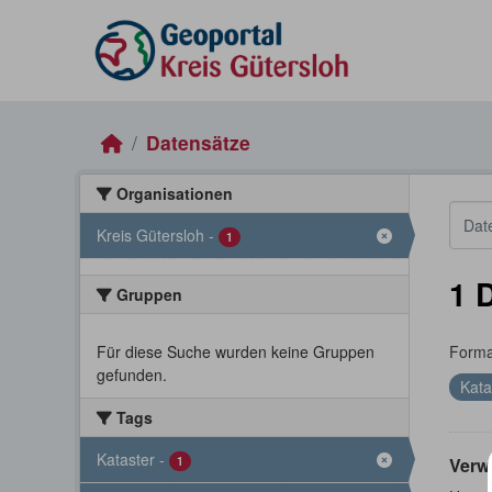
Skip to main content
Datensätze
Organisationen
Kreis Gütersloh
-
1
1 
Gruppen
Für diese Suche wurden keine Gruppen
Forma
gefunden.
Kata
Tags
Kataster
-
1
Verw