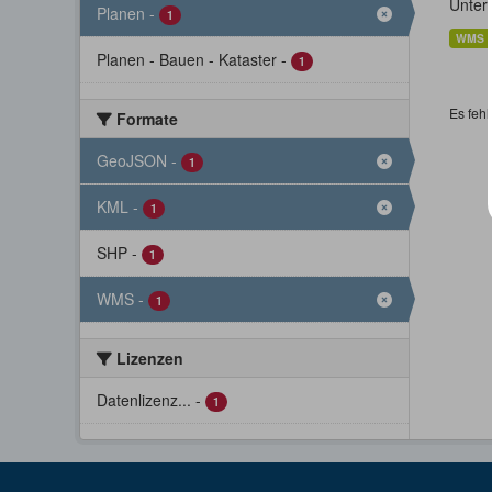
Unter
Planen
-
1
WMS
Planen - Bauen - Kataster
-
1
Es fehl
Formate
GeoJSON
-
1
KML
-
1
SHP
-
1
WMS
-
1
Lizenzen
Datenlizenz...
-
1