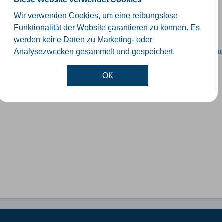
schiedliche Ebenen der Verwaltungsgrenzen im Kreis Gütersloh
Wir verwenden Cookies, um eine reibungslose
SHP
GeoJSON
KML
Funktionalität der Website garantieren zu können. Es
werden keine Daten zu Marketing- oder
en spezifische Datensätze? Wenden Sie sich bitte an einen Administrator unter:
su
Analysezwecken gesammelt und gespeichert.
OK