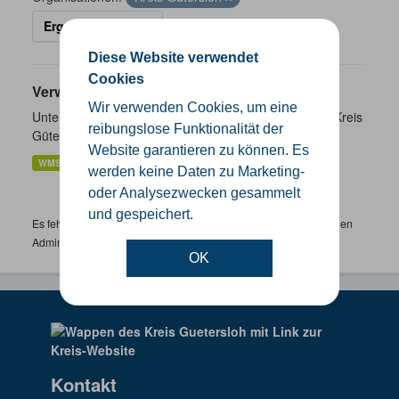
Ergebnisse filtern
Diese Website verwendet
Cookies
Verwaltungsgrenzen
Wir verwenden Cookies, um eine
Unterschiedliche Ebenen der Verwaltungsgrenzen im Kreis
reibungslose Funktionalität der
Gütersloh
Website garantieren zu können. Es
WMS
SHP
GeoJSON
KML
werden keine Daten zu Marketing-
oder Analysezwecken gesammelt
und gespeichert.
Es fehlen spezifische Datensätze? Wenden Sie sich bitte an einen
Administrator unter:
support.gis@kreis-guetersloh.de
OK
Kontakt