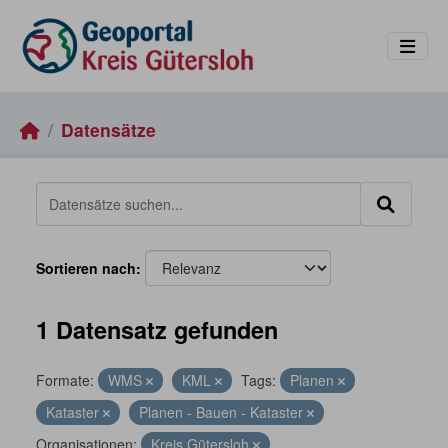
Skip to main content
Datensätze
Sortieren nach
1 Datensatz gefunden
Formate:
WMS
KML
Tags:
Planen
Kataster
Planen - Bauen - Kataster
Organisationen:
Kreis Gütersloh