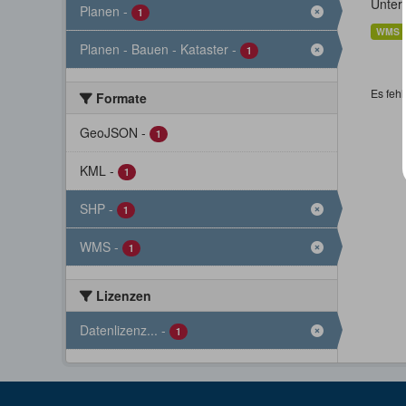
Unter
Planen
-
1
WMS
Planen - Bauen - Kataster
-
1
Es fehl
Formate
GeoJSON
-
1
KML
-
1
SHP
-
1
WMS
-
1
Lizenzen
Datenlizenz...
-
1