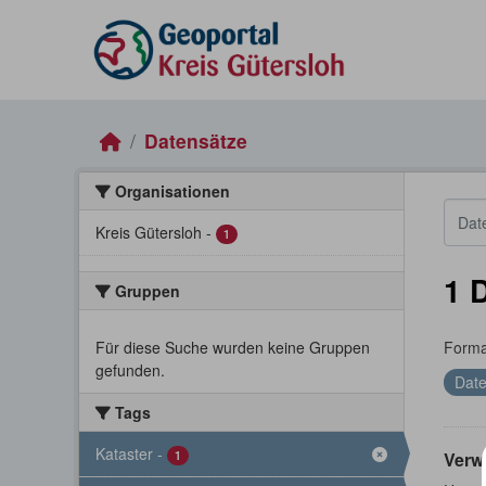
Skip to main content
Datensätze
Organisationen
Kreis Gütersloh
-
1
1 
Gruppen
Für diese Suche wurden keine Gruppen
Forma
gefunden.
Date
Tags
Kataster
-
1
Verw