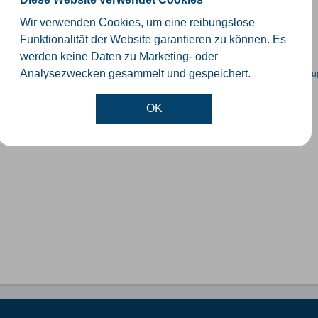
schiedliche Ebenen der Verwaltungsgrenzen im Kreis Gütersloh
Wir verwenden Cookies, um eine reibungslose
SHP
GeoJSON
KML
Funktionalität der Website garantieren zu können. Es
werden keine Daten zu Marketing- oder
en spezifische Datensätze? Wenden Sie sich bitte an einen Administrator unter:
su
Analysezwecken gesammelt und gespeichert.
OK