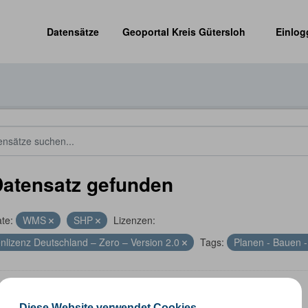
Datensätze
Geoportal Kreis Gütersloh
Einlog
Datensatz gefunden
te:
WMS
SHP
Lizenzen:
nlizenz Deutschland – Zero – Version 2.0
Tags:
Planen - Bauen -
altungsgrenzen
Diese Website verwendet Cookies