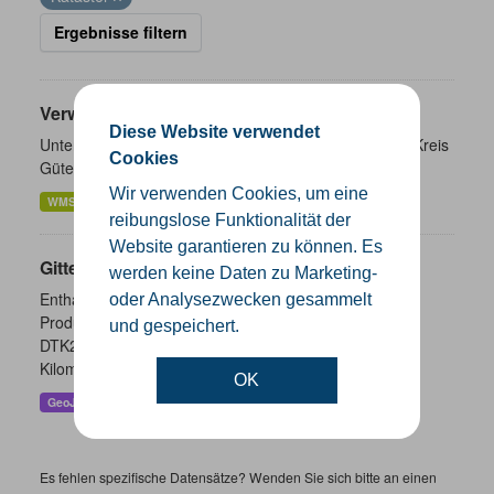
Ergebnisse filtern
Verwaltungsgrenzen
Diese Website verwendet
Unterschiedliche Ebenen der Verwaltungsgrenzen im Kreis
Cookies
Gütersloh
Wir verwenden Cookies, um eine
WMS
SHP
GeoJSON
KML
reibungslose Funktionalität der
Website garantieren zu können. Es
Gitternetze
werden keine Daten zu Marketing-
Enthalten sind die Gitternetze/ Blattschnitte folgender
oder Analysezwecken gesammelt
Produkte: - DTK100 - DTK50 - TK25 (Meßtischblatt) -
und gespeichert.
DTK25 - DOP10 - DGK5 Höhenfolie - DGK5 (GK3) -
Kilometerquadrat (GK3)...
OK
GeoJSON
SHP
WMS
Es fehlen spezifische Datensätze? Wenden Sie sich bitte an einen