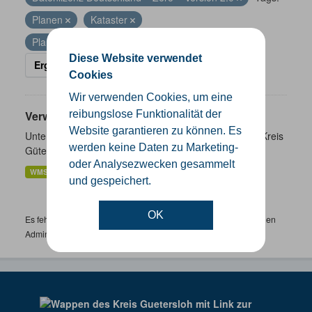
Planen
Kataster
Planen - Bauen - Kataster
Diese Website verwendet
Ergebnisse filtern
Cookies
Wir verwenden Cookies, um eine
Verwaltungsgrenzen
reibungslose Funktionalität der
Website garantieren zu können. Es
Unterschiedliche Ebenen der Verwaltungsgrenzen im Kreis
werden keine Daten zu Marketing-
Gütersloh
oder Analysezwecken gesammelt
WMS
SHP
GeoJSON
KML
und gespeichert.
OK
Es fehlen spezifische Datensätze? Wenden Sie sich bitte an einen
Administrator unter:
support.gis@kreis-guetersloh.de