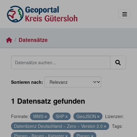
Skip to main content
Datensätze
Sortieren nach
1 Datensatz gefunden
Formate:
WMS
SHP
GeoJSON
Lizenzen:
Datenlizenz Deutschland – Zero – Version 2.0
Tags:
Planen - Bauen - Kataster
Planen