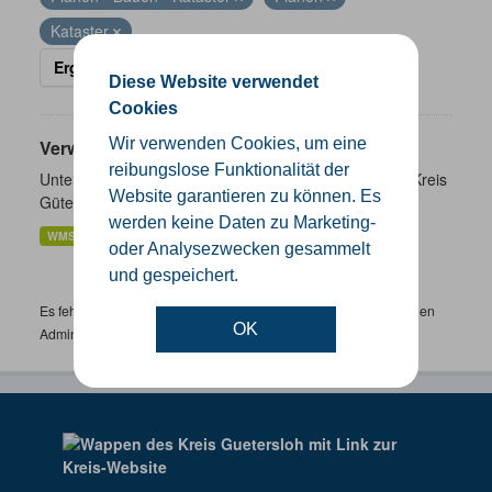
Kataster
Ergebnisse filtern
Diese Website verwendet
Cookies
Wir verwenden Cookies, um eine
Verwaltungsgrenzen
reibungslose Funktionalität der
Unterschiedliche Ebenen der Verwaltungsgrenzen im Kreis
Website garantieren zu können. Es
Gütersloh
werden keine Daten zu Marketing-
WMS
SHP
GeoJSON
KML
oder Analysezwecken gesammelt
und gespeichert.
Es fehlen spezifische Datensätze? Wenden Sie sich bitte an einen
OK
Administrator unter:
support.gis@kreis-guetersloh.de