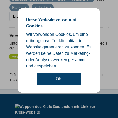
Planen
Kataster
Ergebnisse filtern
Diese Website verwendet
Cookies
Wir verwenden Cookies, um eine
Verwaltungsgrenzen
reibungslose Funktionalität der
Unterschiedliche Ebenen der Verwaltungsgrenzen im Kreis
Website garantieren zu können. Es
Gütersloh
werden keine Daten zu Marketing-
WMS
SHP
GeoJSON
KML
oder Analysezwecken gesammelt
und gespeichert.
Es fehlen spezifische Datensätze? Wenden Sie sich bitte an einen
OK
Administrator unter:
support.gis@kreis-guetersloh.de