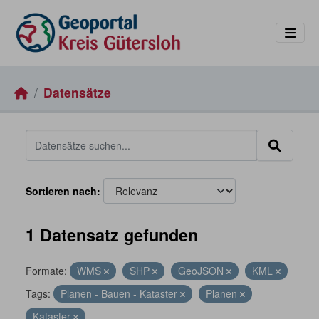
Skip to main content
Datensätze
Sortieren nach
1 Datensatz gefunden
Formate:
WMS
SHP
GeoJSON
KML
Tags:
Planen - Bauen - Kataster
Planen
Kataster