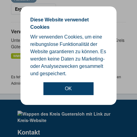
Ergebnisse filtern
Diese Website verwendet
Cookies
Verwaltungsgrenzen
Wir verwenden Cookies, um eine
Unterschiedliche Ebenen der Verwaltungsgrenzen im Kreis
reibungslose Funktionalität der
Gütersloh
Website garantieren zu können. Es
WMS
SHP
GeoJSON
KML
werden keine Daten zu Marketing-
oder Analysezwecken gesammelt
und gespeichert.
Es fehlen spezifische Datensätze? Wenden Sie sich bitte an einen
Administrator unter:
support.gis@kreis-guetersloh.de
OK
Kontakt