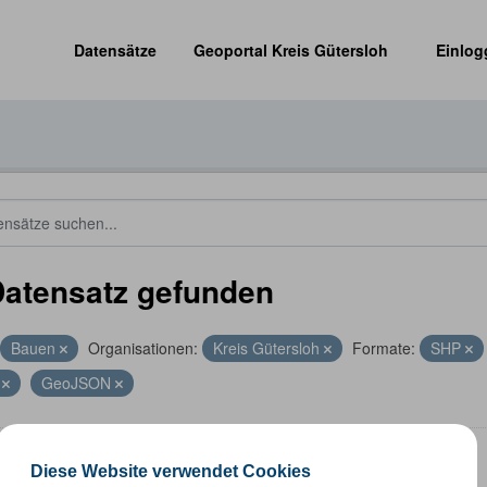
Datensätze
Geoportal Kreis Gütersloh
Einlog
Datensatz gefunden
Bauen
Organisationen:
Kreis Gütersloh
Formate:
SHP
V
GeoJSON
nummernkoordinaten
Diese Website verwendet Cookies