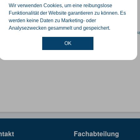
ummernkoordinaten abgeleitet aus dem ALKIS-Bestand
Wir verwenden Cookies, um eine reibungslose
GeoJSON
SHP
Funktionalität der Website garantieren zu können. Es
werden keine Daten zu Marketing- oder
Analysezwecken gesammelt und gespeichert.
en spezifische Datensätze? Wenden Sie sich bitte an einen Administrator unter:
su
OK
ntakt
Fachabteilung