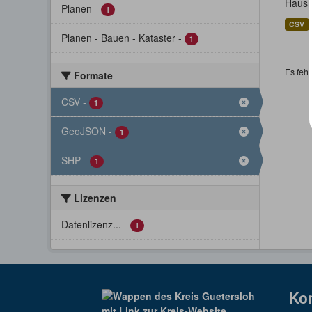
Hausn
Planen
-
1
CSV
Planen - Bauen - Kataster
-
1
Es fehl
Formate
CSV
-
1
GeoJSON
-
1
SHP
-
1
Lizenzen
Datenlizenz...
-
1
Ko