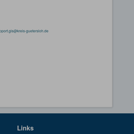
pport.gis@kreis-guetersloh.de
Links