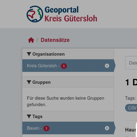
Skip to main content
Datensätze
Organisationen
Kreis Gütersloh
-
1
1 
Gruppen
Für diese Suche wurden keine Gruppen
Tags:
gefunden.
CS
Tags
Bauen
-
1
Haus