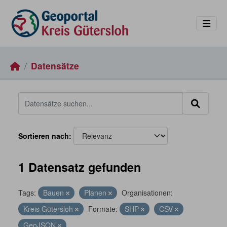
Skip to main content
Datensätze
Sortieren nach
1 Datensatz gefunden
Tags:
Bauen
Planen
Organisationen:
Kreis Gütersloh
Formate:
SHP
CSV
GeoJSON