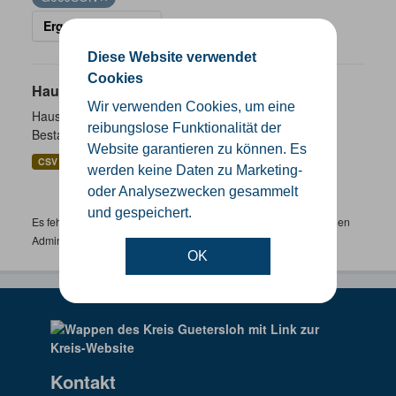
Ergebnisse filtern
Diese Website verwendet
Cookies
Hausnummernkoordinaten
Wir verwenden Cookies, um eine
Hausnummernkoordinaten abgeleitet aus dem ALKIS-
reibungslose Funktionalität der
Bestand
Website garantieren zu können. Es
CSV
GeoJSON
SHP
werden keine Daten zu Marketing-
oder Analysezwecken gesammelt
und gespeichert.
Es fehlen spezifische Datensätze? Wenden Sie sich bitte an einen
Administrator unter:
support.gis@kreis-guetersloh.de
OK
Kontakt