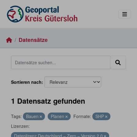
Skip to main content
Datensätze
Sortieren nach
1 Datensatz gefunden
Tags:
Bauen
Planen
Formate:
SHP
Lizenzen:
Datenlizenz Deutschland – Zero – Version 2.0