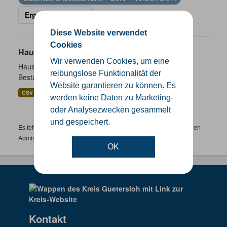
Ergebnisse filtern
Diese Website verwendet
Cookies
Hausnummernkoordinaten
Wir verwenden Cookies, um eine
Hausnummernkoordinaten abgeleitet aus dem ALKIS-
reibungslose Funktionalität der
Bestand
Website garantieren zu können. Es
CSV
GeoJSON
SHP
werden keine Daten zu Marketing-
oder Analysezwecken gesammelt
und gespeichert.
Es fehlen spezifische Datensätze? Wenden Sie sich bitte an einen
Administrator unter:
support.gis@kreis-guetersloh.de
OK
Kontakt