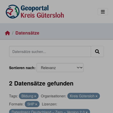
Skip to main content
Datensätze
Sortieren nach
2 Datensätze gefunden
Tags:
Bildung
Organisationen:
Kreis Gütersloh
Formate:
SHP
Lizenzen:
Datenlizenz Deutschland – Zero – Version 2.0