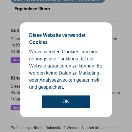
Ergebnisse filtern
Schulen
Diese Website verwendet
Dieser Datensatz beinhaltet eine Darstellung der Schulen
Cookies
im Kreis Gütersloh mit Angaben zu Schulform,
Kontaktmöglichkeiten, Pausenzeiten und Schulträger.
Wir verwenden Cookies, um eine
reibungslose Funktionalität der
GeoJSON
SHP
Website garantieren zu können. Es
werden keine Daten zu Marketing-
Kindertageseinrichtungen
oder Analysezwecken gesammelt
Dieser Datensatz beinhaltet die Darstellung der
und gespeichert.
Kindertagesstätten im Kreis Gütersloh sowie Angaben zum
Träger und Kontaktinformationen.
OK
GeoJSON
SHP
Es fehlen spezifische Datensätze? Wenden Sie sich bitte an einen