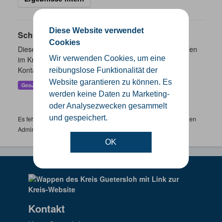
Diese Website verwendet
Schulen
Cookies
Dieser Datensatz beinhaltet eine Darstellung der Schulen
Wir verwenden Cookies, um eine
im Kreis Gütersloh mit Angaben zu Schulform,
Kontaktmöglichkeiten, Pausenzeiten und Schulträger.
reibungslose Funktionalität der
Website garantieren zu können. Es
GeoJSON
SHP
werden keine Daten zu Marketing-
oder Analysezwecken gesammelt
und gespeichert.
Es fehlen spezifische Datensätze? Wenden Sie sich bitte an einen
Administrator unter:
support.gis@kreis-guetersloh.de
OK
Kontakt