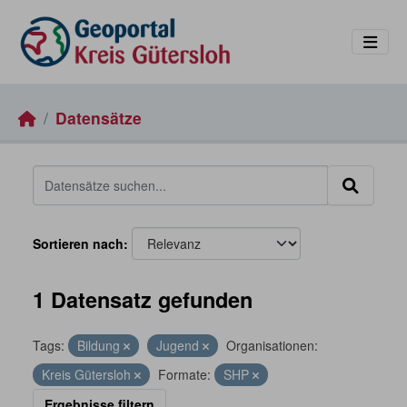
Skip to main content
Datensätze
Sortieren nach
1 Datensatz gefunden
Tags:
Bildung
Jugend
Organisationen:
Kreis Gütersloh
Formate:
SHP
Ergebnisse filtern