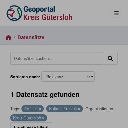
Skip to main content
Datensätze
Sortieren nach
1 Datensatz gefunden
Tags:
Freizeit
Kultur - Freizeit
Organisationen:
Kreis Gütersloh
Ergebnisse filtern