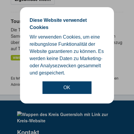
Diese Website verwendet
Touristik- und Freizeitinformationen NRW
Cookies
Die Touristik- und Freizeitinformationen NRW sind eine
Sammlung von Daten des Landes Nordrhein-Westfalen
Wir verwenden Cookies, um eine
über ausgewählte freizeitbezogene Informationen in Bezug
reibungslose Funktionalität der
auf Tourismus,...
Website garantieren zu können. Es
WMS
werden keine Daten zu Marketing-
oder Analysezwecken gesammelt
und gespeichert.
Es fehlen spezifische Datensätze? Wenden Sie sich bitte an einen
Administrator unter:
support.gis@kreis-guetersloh.de
OK
Kontakt