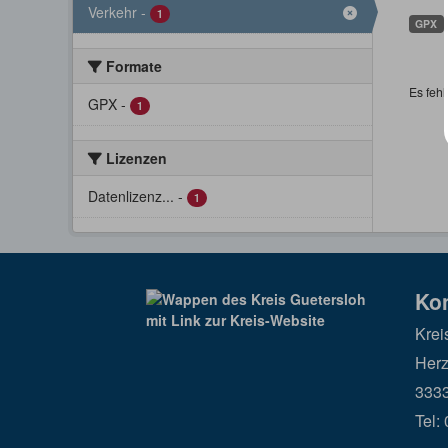
Verkehr
-
1
GPX
Formate
Es fehl
GPX
-
1
Lizenzen
Datenlizenz...
-
1
Ko
Krei
Herz
3333
Tel: