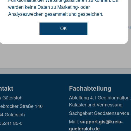
Funktionalität der Website garantieren zu können. Es
werden keine Daten zu Marketing- oder
Analysezwecken gesammelt und gespeichert.
en spezifische Datensätze? Wenden Sie sich bitte an einen Administrator unter:
su
OK
ntakt
Fachabteilung
s Gütersloh
Abteilung 4.1 Geoinformation,
Kataster und Vermessung
ebrocker Straße 140
Sachgebiet Geodatenservice
4 Gütersloh
Mail:
support.gis@kreis-
 05241 85-0
guetersloh.de