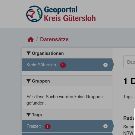
Skip to main content
Datensätze
Organisationen
Kreis Gütersloh
-
1
1 
Gruppen
Für diese Suche wurden keine Gruppen
Tags:
gefunden.
Tags
Rad
Freizeit
-
Samml
1
NRW s