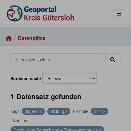
Skip to main content
Datensätze
Sortieren nach
1 Datensatz gefunden
Tags:
Jugend
Bildung
Formate:
SHP
Lizenzen:
Datenlizenz Deutschland – Zero – Version 2.0