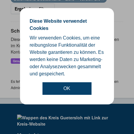
Ergebnisse filtern
Diese Website verwendet
Cookies
Schulen
Wir verwenden Cookies, um eine
Dieser Datensatz beinhaltet eine Darstellung der Schulen
im Kreis Gütersloh mit Angaben zu Schulform,
reibungslose Funktionalität der
Kontaktmöglichkeiten, Pausenzeiten und Schulträger.
Website garantieren zu können. Es
werden keine Daten zu Marketing-
GeoJSON
SHP
oder Analysezwecken gesammelt
und gespeichert.
Es fehlen spezifische Datensätze? Wenden Sie sich bitte an einen
Administrator unter:
support.gis@kreis-guetersloh.de
OK