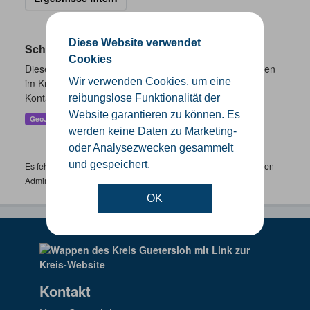
Diese Website verwendet
Schulen
Cookies
Dieser Datensatz beinhaltet eine Darstellung der Schulen
Wir verwenden Cookies, um eine
im Kreis Gütersloh mit Angaben zu Schulform,
Kontaktmöglichkeiten, Pausenzeiten und Schulträger.
reibungslose Funktionalität der
Website garantieren zu können. Es
GeoJSON
SHP
werden keine Daten zu Marketing-
oder Analysezwecken gesammelt
und gespeichert.
Es fehlen spezifische Datensätze? Wenden Sie sich bitte an einen
Administrator unter:
support.gis@kreis-guetersloh.de
OK
Kontakt