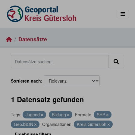
Skip to main content
Datensätze
Sortieren nach
1 Datensatz gefunden
Tags:
Jugend
Bildung
Formate:
SHP
GeoJSON
Organisationen:
Kreis Gütersloh
Ergebnisse filtern