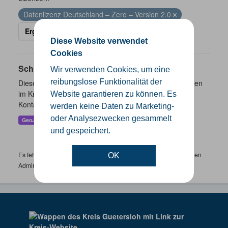
Datenlizenz Deutschland – Zero – Version 2.0
Ergebnisse filtern
Diese Website verwendet
Cookies
Schulen
Wir verwenden Cookies, um eine
reibungslose Funktionalität der
Dieser Datensatz beinhaltet eine Darstellung der Schulen
im Kreis Gütersloh mit Angaben zu Schulform,
Website garantieren zu können. Es
Kontaktmöglichkeiten, Pausenzeiten und Schulträger.
werden keine Daten zu Marketing-
oder Analysezwecken gesammelt
GeoJSON
SHP
und gespeichert.
Es fehlen spezifische Datensätze? Wenden Sie sich bitte an einen
OK
Administrator unter:
support.gis@kreis-guetersloh.de