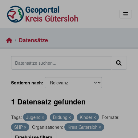
Skip to main content
Datensätze
Sortieren nach
1 Datensatz gefunden
Tags:
Jugend
Bildung
Kinder
Formate:
SHP
Organisationen:
Kreis Gütersloh
Ergebnisse filtern