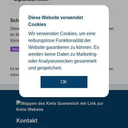
Diese Website verwendet
Schulen
Cookies
Dieser Datensatz beinhaltet eine Darstellung der Schulen
Wir verwenden Cookies, um eine
im Kreis Gütersloh mit Angaben zu Schulform,
Kontaktmöglichkeiten, Pausenzeiten und Schulträger.
reibungslose Funktionalität der
Website garantieren zu können. Es
GeoJSON
SHP
werden keine Daten zu Marketing-
oder Analysezwecken gesammelt
und gespeichert.
Es fehlen spezifische Datensätze? Wenden Sie sich bitte an einen
Administrator unter:
support.gis@kreis-guetersloh.de
OK
Kontakt