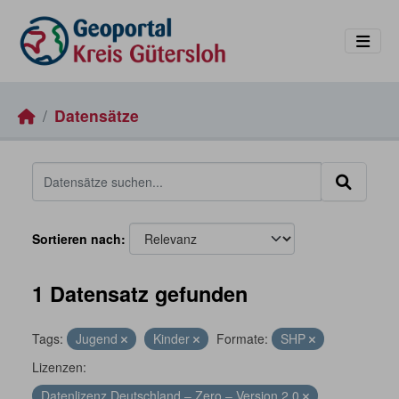
Skip to main content
Datensätze
Sortieren nach
1 Datensatz gefunden
Tags:
Jugend
Kinder
Formate:
SHP
Lizenzen:
Datenlizenz Deutschland – Zero – Version 2.0