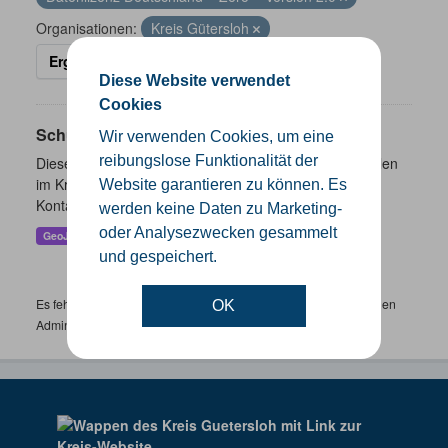
Organisationen:
Kreis Gütersloh
Ergebnisse filtern
Diese Website verwendet
Cookies
Schulen
Wir verwenden Cookies, um eine
reibungslose Funktionalität der
Dieser Datensatz beinhaltet eine Darstellung der Schulen
im Kreis Gütersloh mit Angaben zu Schulform,
Website garantieren zu können. Es
Kontaktmöglichkeiten, Pausenzeiten und Schulträger.
werden keine Daten zu Marketing-
oder Analysezwecken gesammelt
GeoJSON
SHP
und gespeichert.
Es fehlen spezifische Datensätze? Wenden Sie sich bitte an einen
OK
Administrator unter:
support.gis@kreis-guetersloh.de