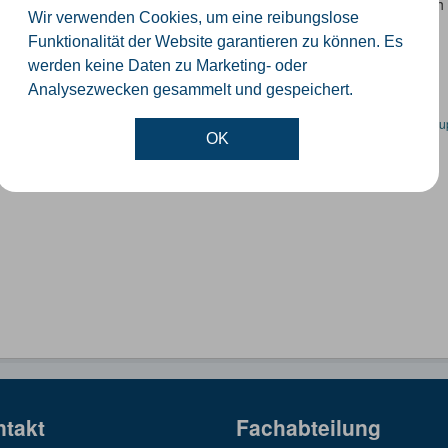
 Datensatz beinhaltet eine Darstellung der Schulen im Kreis Güterslo
Wir verwenden Cookies, um eine reibungslose
nzeiten und Schulträger.
Funktionalität der Website garantieren zu können. Es
SON
SHP
werden keine Daten zu Marketing- oder
Analysezwecken gesammelt und gespeichert.
en spezifische Datensätze? Wenden Sie sich bitte an einen Administrator unter:
su
OK
ntakt
Fachabteilung