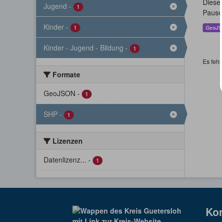
Dieser
Jugend
-
1
Pause
Kinder
-
1
GeoJ
Kinder - Jugend - Bildung
-
1
Es fehl
Formate
GeoJSON
-
1
SHP
-
1
Lizenzen
Datenlizenz...
-
1
Ko