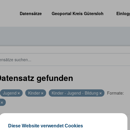
Datensätze
Geoportal Kreis Gütersloh
Einlog
Datensatz gefunden
Jugend
Kinder
Kinder - Jugend - Bildung
Formate:
P
len
Diese Website verwendet Cookies