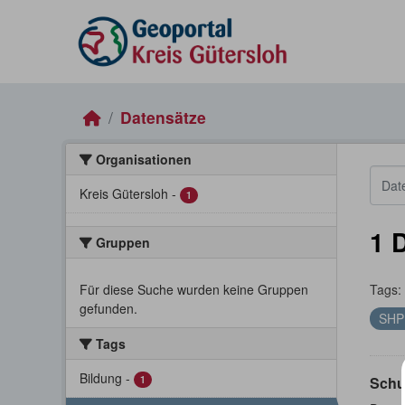
Skip to main content
Datensätze
Organisationen
Kreis Gütersloh
-
1
1 
Gruppen
Für diese Suche wurden keine Gruppen
Tags:
gefunden.
SH
Tags
Bildung
-
1
Schu