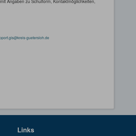
h mit Angaben zu Schulform, Kontaktmöglichkeiten,
pport.gis@kreis-guetersloh.de
Links