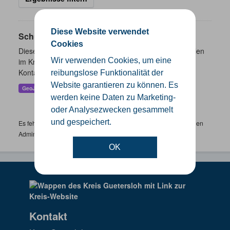
Diese Website verwendet
Schulen
Cookies
Dieser Datensatz beinhaltet eine Darstellung der Schulen
Wir verwenden Cookies, um eine
im Kreis Gütersloh mit Angaben zu Schulform,
Kontaktmöglichkeiten, Pausenzeiten und Schulträger.
reibungslose Funktionalität der
Website garantieren zu können. Es
GeoJSON
SHP
werden keine Daten zu Marketing-
oder Analysezwecken gesammelt
und gespeichert.
Es fehlen spezifische Datensätze? Wenden Sie sich bitte an einen
Administrator unter:
support.gis@kreis-guetersloh.de
OK
Kontakt