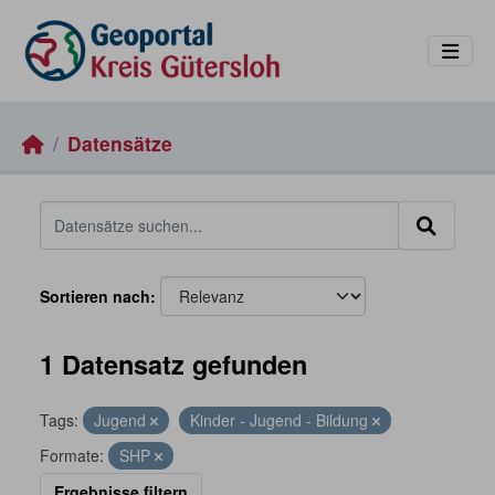
Skip to main content
Datensätze
Sortieren nach
1 Datensatz gefunden
Tags:
Jugend
Kinder - Jugend - Bildung
Formate:
SHP
Ergebnisse filtern