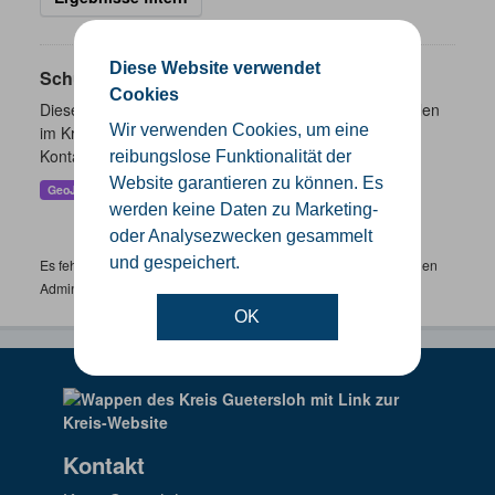
Diese Website verwendet
Schulen
Cookies
Dieser Datensatz beinhaltet eine Darstellung der Schulen
Wir verwenden Cookies, um eine
im Kreis Gütersloh mit Angaben zu Schulform,
Kontaktmöglichkeiten, Pausenzeiten und Schulträger.
reibungslose Funktionalität der
Website garantieren zu können. Es
GeoJSON
SHP
werden keine Daten zu Marketing-
oder Analysezwecken gesammelt
und gespeichert.
Es fehlen spezifische Datensätze? Wenden Sie sich bitte an einen
Administrator unter:
support.gis@kreis-guetersloh.de
OK
Kontakt