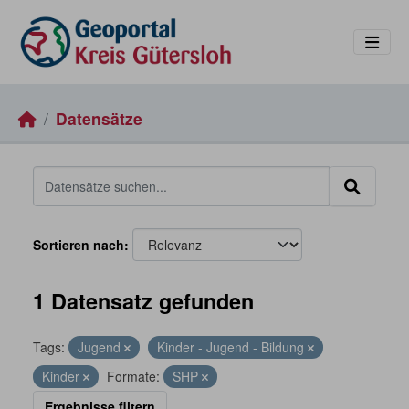
Skip to main content
Datensätze
Sortieren nach
1 Datensatz gefunden
Tags:
Jugend
Kinder - Jugend - Bildung
Kinder
Formate:
SHP
Ergebnisse filtern