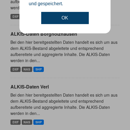
aufbereitete und aggregierte Inhalte. Die ALKIS-Daten
und gespeichert.
werden in den...
DXF
NAS
SHP
OK
ALKIS-Daten Borgholzhausen
Bei den hier bereitgestellten Daten handelt es sich um aus
dem ALKIS-Bestand abgeleitete und entsprechend
aufbereitete und aggregierte Inhalte. Die ALKIS-Daten
werden in den...
DXF
NAS
SHP
ALKIS-Daten Verl
Bei den hier bereitgestellten Daten handelt es sich um aus
dem ALKIS-Bestand abgeleitete und entsprechend
aufbereitete und aggregierte Inhalte. Die ALKIS-Daten
werden in den...
DXF
NAS
SHP