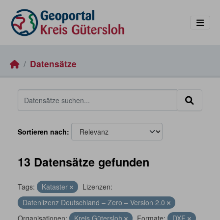
Skip to main content
Datensätze
Sortieren nach
13 Datensätze gefunden
Tags:
Kataster
Lizenzen:
Datenlizenz Deutschland – Zero – Version 2.0
Organisationen:
Kreis Gütersloh
Formate:
DXF