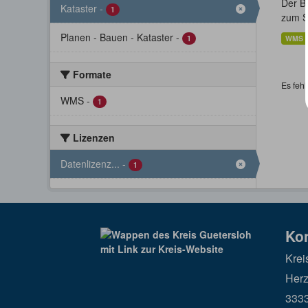
Der Bo
Kataster
-
1
zum St
Planen - Bauen - Kataster
-
1
WMS
Formate
Es fehl
WMS
-
1
Lizenzen
Datenlizenz...
-
1
Ko
Krei
Herz
3333