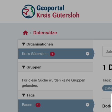
Skip to main content
Datensätze
Organisationen
Kreis Gütersloh
-
1
1 
Gruppen
Für diese Suche wurden keine Gruppen
Tags:
gefunden.
Date
Tags
Bauen
-
1
Bode