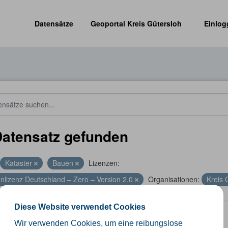
Datensätze
Geoportal Kreis Gütersloh
Einlog
Datensatz gefunden
Kataster
Bauen
Lizenzen:
nlizenz Deutschland – Zero – Version 2.0
Organisationen:
Kreis 
Diese Website verwendet Cookies
nrichtwerte
Wir verwenden Cookies, um eine reibungslose