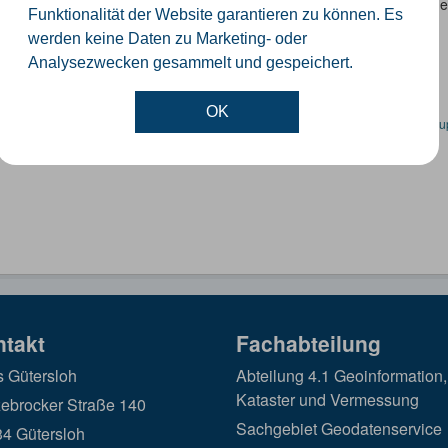
denrichtwert beschreibt den durchschnittlichen Lagewert für den Boden
Funktionalität der Website garantieren zu können. Es
ichtag 01.01. ermittelt und spätestens zum...
werden keine Daten zu Marketing- oder
Analysezwecken gesammelt und gespeichert.
OK
en spezifische Datensätze? Wenden Sie sich bitte an einen Administrator unter:
su
ntakt
Fachabteilung
s Gütersloh
Abteilung 4.1 Geoinformation,
Kataster und Vermessung
ebrocker Straße 140
Sachgebiet Geodatenservice
4 Gütersloh