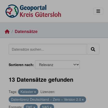
Skip to main content
Datensätze
Sortieren nach
13 Datensätze gefunden
Tags:
Kataster
Lizenzen:
Datenlizenz Deutschland – Zero – Version 2.0
Formate:
DXF
NAS