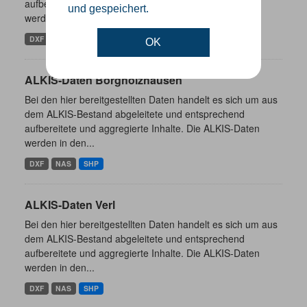
aufbereitete und aggregierte Inhalte. Die ALKIS-Daten
und gespeichert.
werden in den...
DXF
NAS
SHP
OK
ALKIS-Daten Borgholzhausen
Bei den hier bereitgestellten Daten handelt es sich um aus
dem ALKIS-Bestand abgeleitete und entsprechend
aufbereitete und aggregierte Inhalte. Die ALKIS-Daten
werden in den...
DXF
NAS
SHP
ALKIS-Daten Verl
Bei den hier bereitgestellten Daten handelt es sich um aus
dem ALKIS-Bestand abgeleitete und entsprechend
aufbereitete und aggregierte Inhalte. Die ALKIS-Daten
werden in den...
DXF
NAS
SHP