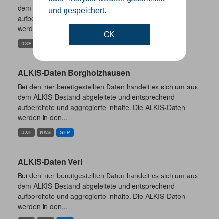
dem ALKIS-Bestand abgeleitete und entsprechend
und gespeichert.
aufbereitete und aggregierte Inhalte. Die ALKIS-Daten
werden in den...
OK
DXF
NAS
SHP
ALKIS-Daten Borgholzhausen
Bei den hier bereitgestellten Daten handelt es sich um aus
dem ALKIS-Bestand abgeleitete und entsprechend
aufbereitete und aggregierte Inhalte. Die ALKIS-Daten
werden in den...
DXF
NAS
SHP
ALKIS-Daten Verl
Bei den hier bereitgestellten Daten handelt es sich um aus
dem ALKIS-Bestand abgeleitete und entsprechend
aufbereitete und aggregierte Inhalte. Die ALKIS-Daten
werden in den...