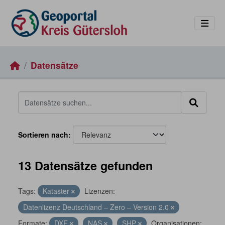
Skip to main content
Datensätze
Sortieren nach
13 Datensätze gefunden
Tags:
Kataster
Lizenzen:
Datenlizenz Deutschland – Zero – Version 2.0
Formate:
DXF
NAS
SHP
Organisationen: