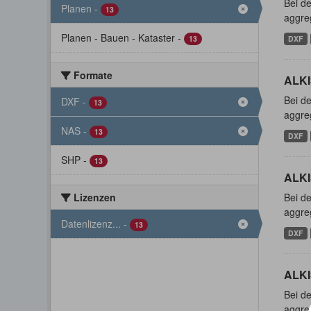
Bei de
Planen
-
13
aggreg
Planen - Bauen - Kataster
-
13
DXF
Formate
ALKI
Bei de
DXF
-
13
aggreg
NAS
-
13
DXF
SHP
-
13
ALKI
Lizenzen
Bei de
aggreg
Datenlizenz...
-
13
DXF
ALKI
Bei de
aggreg