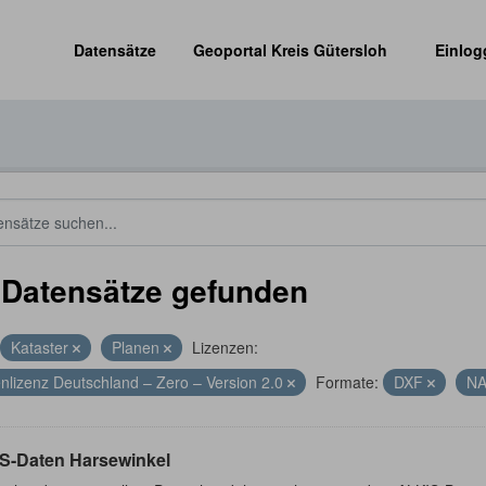
Datensätze
Geoportal Kreis Gütersloh
Einlog
 Datensätze gefunden
Kataster
Planen
Lizenzen:
nlizenz Deutschland – Zero – Version 2.0
Formate:
DXF
N
S-Daten Harsewinkel