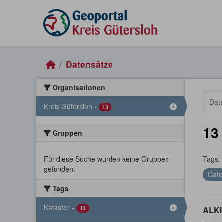
Skip to main content
Datensätze
Organisationen
Kreis Gütersloh
-
13
13
Gruppen
Für diese Suche wurden keine Gruppen
Tags:
gefunden.
Date
Tags
Kataster
-
13
ALKI