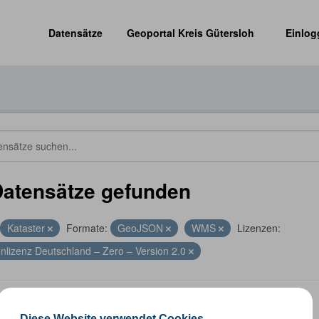
Datensätze
Geoportal Kreis Gütersloh
Einlog
Datensätze gefunden
Kataster
Formate:
GeoJSON
WMS
Lizenzen:
nlizenz Deutschland – Zero – Version 2.0
altungsgrenzen
Diese Website verwendet Cookies