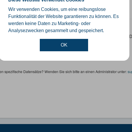
schiedliche Ebenen der Verwaltungsgrenzen im Kreis Gütersloh
Wir verwenden Cookies, um eine reibungslose
SHP
GeoJSON
KML
Funktionalität der Website garantieren zu können. Es
werden keine Daten zu Marketing- oder
rnetze
Analysezwecken gesammelt und gespeichert.
ten sind die Gitternetze/ Blattschnitte folgender Produkte: - DTK100 
Höhenfolie - DGK5 (GK3) - Kilometerquadrat (GK3)...
OK
SON
SHP
WMS
en spezifische Datensätze? Wenden Sie sich bitte an einen Administrator unter:
su