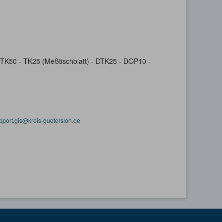
- DTK50 - TK25 (Meßtischblatt) - DTK25 - DOP10 -
pport.gis@kreis-guetersloh.de