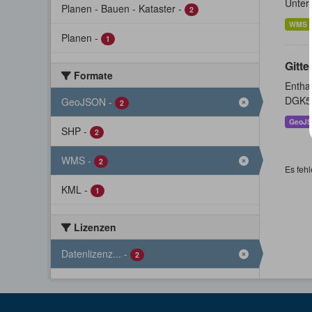
Unter
Planen - Bauen - Kataster
-
2
WMS
Planen
-
1
Gitte
Formate
Enthal
DGK5 
GeoJSON
-
2
GeoJ
SHP
-
2
WMS
-
2
Es fehl
KML
-
1
Lizenzen
Datenlizenz...
-
2