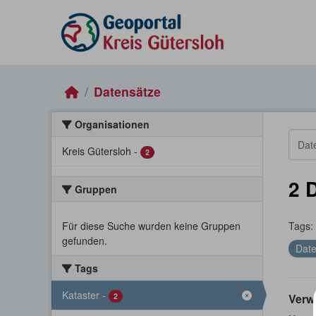
Skip to main content
Datensätze
Organisationen
Kreis Gütersloh
-
2
2 
Gruppen
Für diese Suche wurden keine Gruppen
Tags:
gefunden.
Date
Tags
Kataster
-
2
Verw