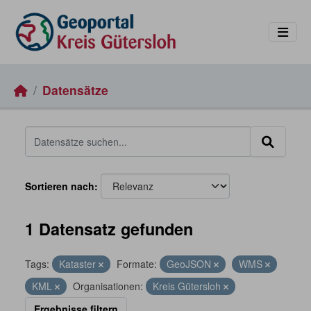
Skip to main content
Datensätze
Sortieren nach
1 Datensatz gefunden
Tags:
Kataster
Formate:
GeoJSON
WMS
KML
Organisationen:
Kreis Gütersloh
Ergebnisse filtern