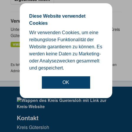
Diese Website verwendet
Verwaltungsgrenzen
Cookies
Unterschiedliche Ebenen der Verwaltungsgrenzen im Kreis
Wir verwenden Cookies, um eine
Gütersloh
reibungslose Funktionalität der
WMS
SHP
GeoJSON
KML
Website garantieren zu können. Es
werden keine Daten zu Marketing-
oder Analysezwecken gesammelt
Es fehlen spezifische Datensätze? Wenden Sie sich bitte an einen
und gespeichert.
Administrator unter:
support.gis@kreis-guetersloh.de
OK
Kontakt
Kreis Gütersloh