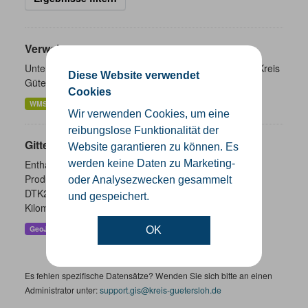
Verwaltungsgrenzen
Unterschiedliche Ebenen der Verwaltungsgrenzen im Kreis
Diese Website verwendet
Gütersloh
Cookies
WMS
SHP
GeoJSON
KML
Wir verwenden Cookies, um eine
reibungslose Funktionalität der
Gitternetze
Website garantieren zu können. Es
werden keine Daten zu Marketing-
Enthalten sind die Gitternetze/ Blattschnitte folgender
Produkte: - DTK100 - DTK50 - TK25 (Meßtischblatt) -
oder Analysezwecken gesammelt
DTK25 - DOP10 - DGK5 Höhenfolie - DGK5 (GK3) -
und gespeichert.
Kilometerquadrat (GK3)...
GeoJSON
SHP
WMS
OK
Es fehlen spezifische Datensätze? Wenden Sie sich bitte an einen
Administrator unter:
support.gis@kreis-guetersloh.de