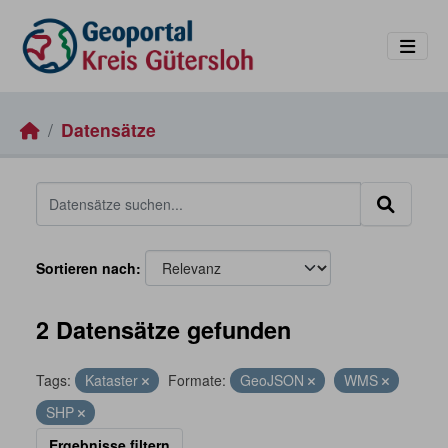
Skip to main content
Datensätze
Sortieren nach
2 Datensätze gefunden
Tags:
Kataster
Formate:
GeoJSON
WMS
SHP
Ergebnisse filtern