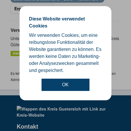
Ergebnisse filtern
Diese Website verwendet
Cookies
Verwaltungsgrenzen
Wir verwenden Cookies, um eine
Unterschiedliche Ebenen der Verwaltungsgrenzen im Kreis
reibungslose Funktionalität der
Gütersloh
Website garantieren zu können. Es
WMS
SHP
GeoJSON
KML
werden keine Daten zu Marketing-
oder Analysezwecken gesammelt
und gespeichert.
Es fehlen spezifische Datensätze? Wenden Sie sich bitte an einen
Administrator unter:
support.gis@kreis-guetersloh.de
OK
Kontakt