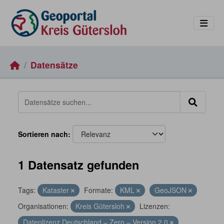
Skip to main content
Datensätze
Sortieren nach
1 Datensatz gefunden
Tags:
Kataster
Formate:
KML
GeoJSON
Organisationen:
Kreis Gütersloh
Lizenzen:
Datenlizenz Deutschland – Zero – Version 2.0